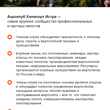
Аэроклуб Хелипорт Истра —
самое крупное сообщество профессиональных
и частных пилотов
Членов клуба объединяет причастность к летному
делу, страсть к вертолетной технике и
путешествиям.
Клубная жизнь это постоянные семинары, мастер-
классы по технике пилотирования, лекции
известных пилотов, производителей вертолетной
техники, неформальные мероприятия. Регулярно
организуются клубные путешествия на вертолетах
по России и миру.
Члены клуба на постоянно основе делятся опытом
и обсуждают тонкости управления вертолетом,
насущные вопросы летной практики и
обслуживания вертолета – всё то, что помогает
каждому пилоту совершенствовать мастерство
пилотирования.