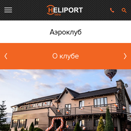
Аэроклуб
О клубе