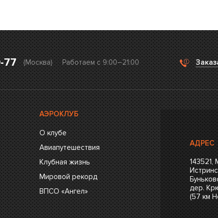
0-77
(Москва)
Работаем с 9:00–21:00
Заказ
АЭРОКЛУБ
О клубе
АДРЕС
Авиапутешествия
143521,
Клубная жизнь
Истринс
Мировой рекорд
Буньков
дер. Крю
ВПСО «Ангел»
(57 км 