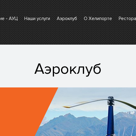
ие - АУЦ
Наши услуги
Аэроклуб
О Хелипорте
Рестор
Аэроклуб