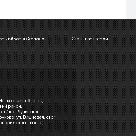
ать обратный звонок
Стать партнером
 Московская область,
кий район,
о, с/пос. Лучинское
чково, ул. Вишнёвая, стр.1
Новорижского шоссе)